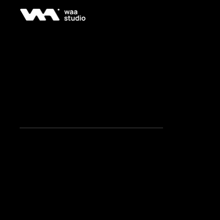
Control de particular
Sistema interactivo donde el
movimiento del cuerpo modifica en
tiempo real el comportamiento de un
entorno de partículas proyectadas.