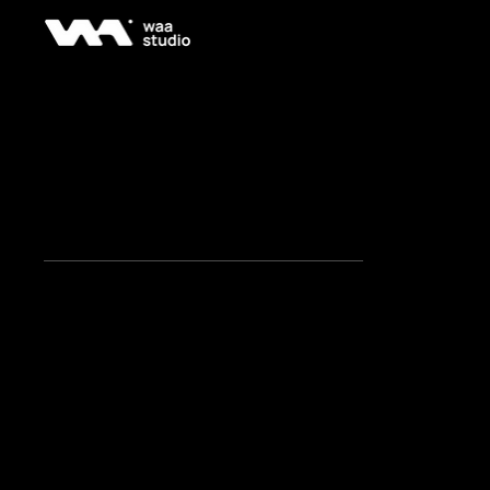
Experimentación con contenido en pantallas sincronizadas
Desarrollo de contenido pensado para
funcionar como una sola narrativa en
dos superficies.